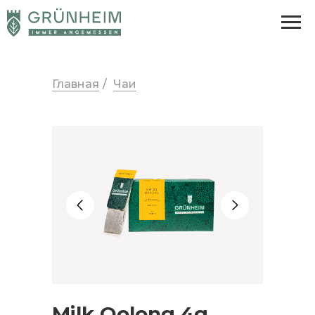
Главная
/
Чаи
Milk Oolong 4g