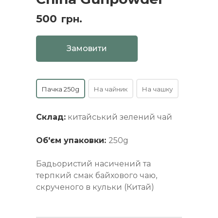
500
грн.
Замовити
Пачка 250g
На чайник
На чашку
Склад:
китайський зелений чай
Об'єм упаковки:
250g
Бадьористий насичений та
терпкий смак байхового чаю,
скрученого в кульки (Китай)