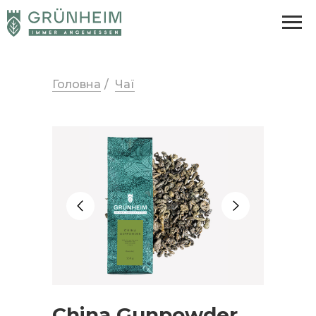
Головна
/
Чаї
China Gunpowder