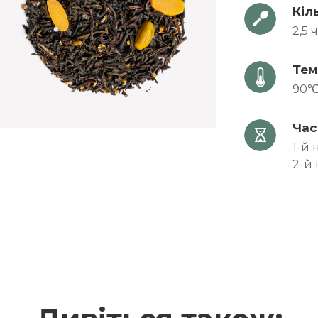
Кіл
2,5 
Тем
90℃ 
Час
1-й 
2-й 