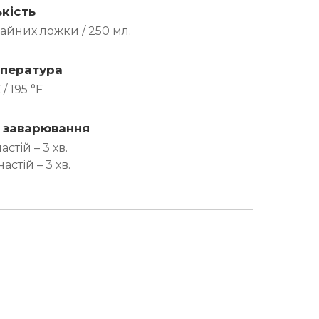
ькість
чайних ложки / 250 мл.
пература
/ 195 °F
 заварювання
настій – 3 хв.
настій – 3 хв.