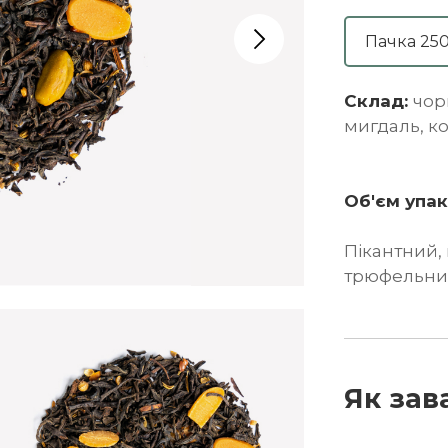
Пачка 25
Склад:
чор
мигдаль, к
Об'єм упа
Пікантний,
трюфельни
Як зав