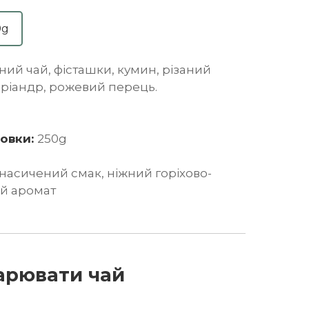
0g
ний чай, фісташки, кумин, різаний
оріандр, рожевий перець.
ковки:
250g
 насичений смак, ніжний горіхово-
й аромат
арювати чай