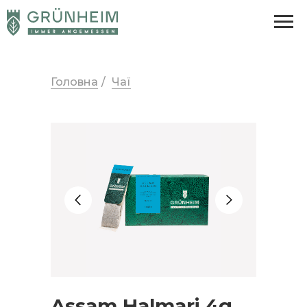
Головна
/
Чаї
Assam Halmari 4g