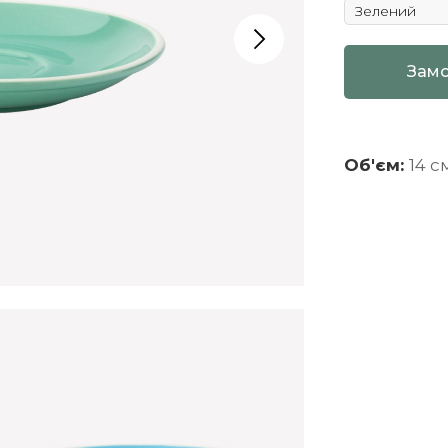
Зам
Об'єм:
14 с