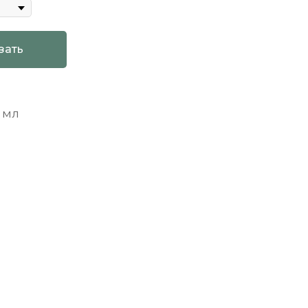
зать
 мл